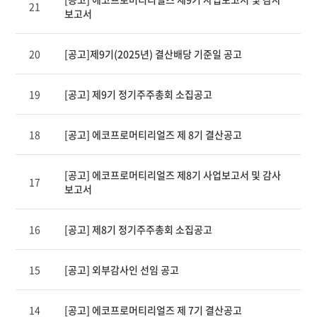
제
21
보고서
목,
카
테
20
[공고]제9기(2025년) 결산배당 기준일 공고
고
리,
작
19
[공고] 제9기 정기주주총회 소집공고
성
자,
조
18
[공고] 에코프로머티리얼즈 제 8기 결산공고
회
수,
작
[공고] 에코프로머티리얼즈 제8기 사업보고서 및 감사
17
성
보고서
일
제
공
16
[공고] 제8기 정기주주총회 소집공고
표
15
[공고] 외부감사인 선임 공고
14
[공고] 에코프로머티리얼즈 제 7기 결산공고