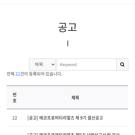
공시자료
공고
공고
IR자료실
전체
22
건이 등록되어 있습니다.
번
제목
호
연
22
[공고] 에코프로머티리얼즈 제 9기 결산공고
번,
파
일,
[공고] 에코프로머티리얼즈 제9기 사업보고서 및 감사