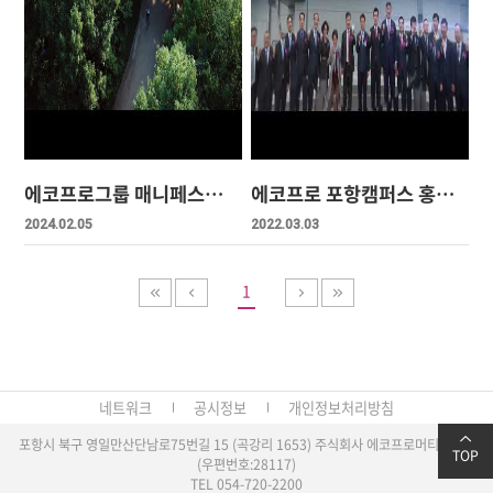
에코프로그룹 매니페스토 영상
에코프로 포항캠퍼스 홍보동영상
2024.02.05
2022.03.03
1
네트워크
공시정보
개인정보처리방침
포항시 북구 영일만산단남로75번길 15 (곡강리 1653) 주식회사 에코프로머티리얼즈
TOP
(우편번호:28117)
TEL 054-720-2200