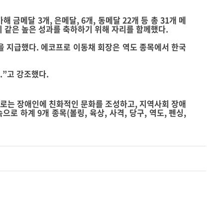
가해 금메달
3
개
,
은메달
, 6
개
,
동메달
22
개 등 총
31
개 메
 같은 높은 성과를 축하하기 위해 자리를 함께했다
.
을 지급했다
.
에코프로 이동채 회장은 역도 종목에서 한국
다
.
”고 강조했다
.
로는 장애인에 친화적인 문화를 조성하고
,
지역사회 장애
속으로 하계
9
개 종목
(
볼링
,
육상
,
사격
,
당구
,
역도
,
펜싱
,