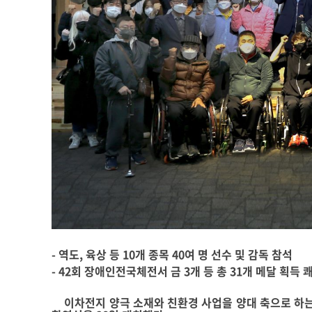
-
역도
,
육상 등
10
개 종목
40
여 명 선수 및 감독 참석
- 42
회 장애인전국체전서 금
3
개 등 총
31
개 메달 획득 
이차전지 양극 소재와 친환경 사업을 양대 축으로 하