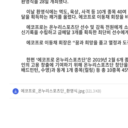
환영식을
28
일 개최했다
.
이날 환영식에는 역도
,
육상
,
사격 등
10
개 종목
40
여
달을 획득하는 쾌거를 올렸다
.
에코프로 이동채 회장을 
에코프로는 온누리스포츠단 선수 및 감독 전원에게 
신기록을 수립하고 금메달
3
개를 획득한 최단비 선수에게
에코프로 이동채 회장은 “꿈과 희망을 품고 열정과 
한편 ‘에코프로 온누리스포츠단’은
2019
년
2
월
6
개 
인의 고용 창출에 기여하기 위해 온누리스포츠단 창단을
배드민턴
,
수영
)
과 동계
1
개 종목
(
컬링
)
등 총
10
종목
45
에코프로_온누리스포츠단_환영식.jpg
(321.3 KB)