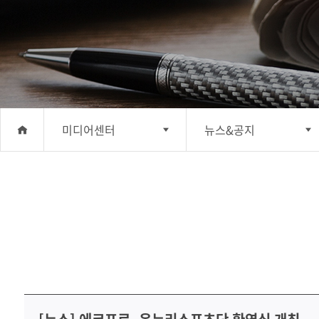
미디어센터
뉴스&공지
회사소개
뉴스&공지
사업분야
홍보간행물
투자정보
홍보동영상
지속가능경영
소셜미디어