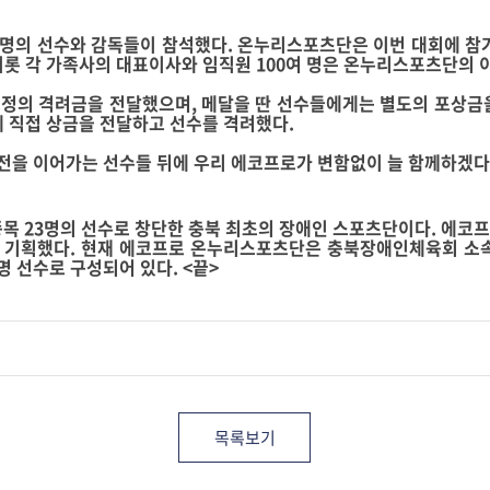
 명의 선수와 감독들이 참석했다
.
온누리스포츠단은 이번 대회에 참
비롯 각 가족사의 대표이사와 임직원
100
여 명은 온누리스포츠단의 이
소정의 격려금을 전달했으며
,
메달을 딴 선수들에게는 별도의 포상금
 직접 상금을 전달하고 선수를 격려했다
.
도전을 이어가는 선수들 뒤에 우리 에코프로가 변함없이 늘 함께하겠
종목
23
명의 선수로 창단한 충북 최초의 장애인 스포츠단이다
.
에코프
 기획했다
.
현재 에코프로 온누리스포츠단은 충북장애인체육회 소
명 선수로 구성되어 있다
. <
끝
>
목록보기