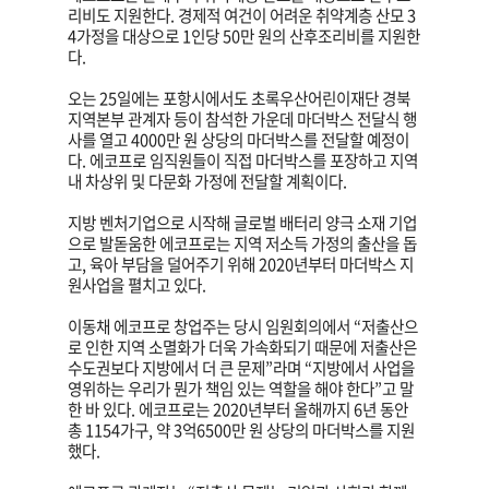
리비도 지원한다. 경제적 여건이 어려운 취약계층 산모 3
4가정을 대상으로 1인당 50만 원의 산후조리비를 지원한
다.
오는 25일에는 포항시에서도 초록우산어린이재단 경북
지역본부 관계자 등이 참석한 가운데 마더박스 전달식 행
사를 열고 4000만 원 상당의 마더박스를 전달할 예정이
다. 에코프로 임직원들이 직접 마더박스를 포장하고 지역
내 차상위 및 다문화 가정에 전달할 계획이다.
지방 벤처기업으로 시작해 글로벌 배터리 양극 소재 기업
으로 발돋움한 에코프로는 지역 저소득 가정의 출산을 돕
고, 육아 부담을 덜어주기 위해 2020년부터 마더박스 지
원사업을 펼치고 있다.
이동채 에코프로 창업주는 당시 임원회의에서 “저출산으
로 인한 지역 소멸화가 더욱 가속화되기 때문에 저출산은
수도권보다 지방에서 더 큰 문제”라며 “지방에서 사업을
영위하는 우리가 뭔가 책임 있는 역할을 해야 한다”고 말
한 바 있다. 에코프로는 2020년부터 올해까지 6년 동안
총 1154가구, 약 3억6500만 원 상당의 마더박스를 지원
했다.