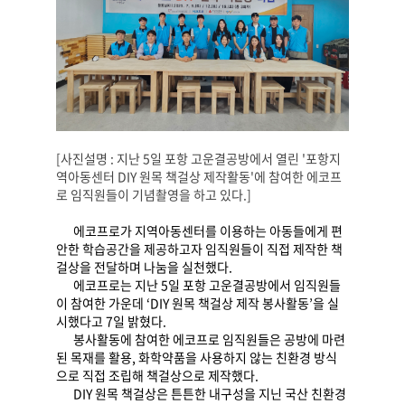
[
사진설명
:
지난
5
일 포항 고운결공방에서 열린
'
포항지
역아동센터
DIY
원목 책걸상 제작활동
'
에 참여한 에코프
로 임직원들이 기념촬영을 하고 있다
.]
에코프로가 지역아동센터를 이용하는 아동들에게 편
안한 학습공간을 제공하고자 임직원들이 직접 제작한 책
걸상을 전달하며 나눔을 실천했다
.
에코프로는 지난
5
일 포항 고운결공방에서 임직원들
이 참여한 가운데
‘DIY
원목 책걸상 제작 봉사활동
’
을 실
시했다고
7
일 밝혔다
.
봉사활동에 참여한 에코프로 임직원들은 공방에 마련
된 목재를 활용
,
화학약품을 사용하지 않는 친환경 방식
으로 직접 조립해 책걸상으로 제작했다
.
DIY
원목 책걸상은 튼튼한 내구성을 지닌 국산 친환경