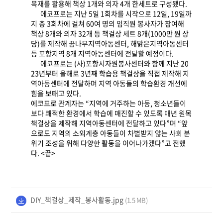
목재를 활용해 책상
1
개와 의자
4
개 한세트로 구성됐다
.
에코프로는 지난
5
일
1
회차를 시작으로
12
일
, 19
일까
지 총
3
회차에 걸쳐
60
여 명의 임직원 봉사자가 참여해
책상
8
개와 의자
32
개 등 책걸상 세트
8
개
(1000
만 원 상
당
)
를 제작해 꿈나무지역아동센터
,
해맑은지역아동센터
등 포항지역
8
개 지역아동센터에 전달할 예정이다
.
에코프로는
(
사
)
포항시자원봉사센터와 함께 지난
20
23
년부터 올해로
3
년째 학습용 책걸상을 직접 제작해 지
역아동센터에 전달하며 지역 아동들의 학습환경 개선에
힘을 보태고 있다
.
에코프로 관계자는
“
지역에 거주하는 아동
,
청소년들이
보다 쾌적한 환경에서 학습에 매진할 수 있도록 매년 원목
책걸상을 제작해 지역아동센터에 전달하고 있다
”
며
“
앞
으로도 지역의 소외계층 아동들이 차별받지 않는 사회 분
위기 조성을 위해 다양한 활동을 이어나가겠다
”
고 전했
다
. <
끝
>
DIY_책걸상_제작_봉사활동.jpg
(1.5 MB)