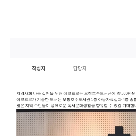
미디어센터
지속가능한 공급망
채용홈페이지
지속가능경영보고서
지
작성자
담당자
역
사
회
공
지역사회 나눔 실천을 위해 에코프로는 오창호수도서관에 약 500만원 
공
에코프로가 기증한 도서는 오창호수도서관 1층 아동자료실과 4층 종
도
많은 지역 주민들이 풍요로운 독서문화생활을 향유할 수 있길 기대합
서
관
도
서