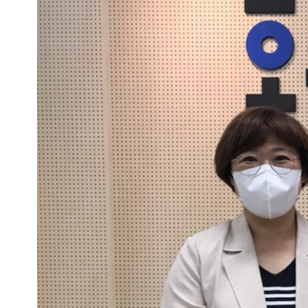
기
증
(2021.07.27)
글
보
기