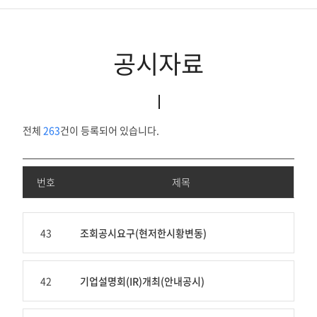
공시자료
공시자료
공고
IR자료실
전체
263
건이 등록되어 있습니다.
번호
제목
번
호,
43
조회공시요구(현저한시황변동)
제
목,
제
42
기업설명회(IR)개최(안내공시)
출
인,
접