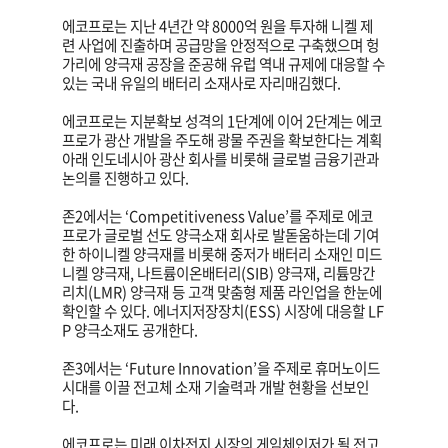
에코프로는 지난 4년간 약 8000억 원을 투자해 니켈 제
련 사업에 진출하며 공급망을 안정적으로 구축했으며 헝
가리에 양극재 공장을 준공해 유럽 역내 규제에 대응할 수
있는 국내 유일의 배터리 소재사로 자리매김했다.
에코프로는 지분확보 성격의 1단계에 이어 2단계는 에코
프로가 광산 개발을 주도해 광물 주권을 확보한다는 계획
아래 인도네시아 광산 회사를 비롯해 글로벌 금융기관과
논의를 진행하고 있다.
존2에서는 ‘Competitiveness Value’를 주제로 에코
프로가 글로벌 선도 양극소재 회사로 발돋움하는데 기여
한 하이니켈 양극재를 비롯해 중저가 배터리 소재인 미드
니켈 양극재, 나트륨이온배터리(SIB) 양극재, 리튬망간
리치(LMR) 양극재 등 고객 맞춤형 제품 라인업을 한눈에
확인할 수 있다. 에너지저장장치(ESS) 시장에 대응할 LF
P 양극소재도 공개한다.
존3에서는 ‘Future Innovation’을 주제로 휴머노이드
시대를 이끌 전고체 소재 기술력과 개발 현황을 선보인
다.
에코프로는 미래 이차전지 시장의 게임체인저가 될 전고