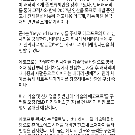
체 배터리 소재 풀 벨류체인을 갖추고 있다. 인터배터리
를 통해 고객사와 함께 2027년 양산을 목표로 개발 중인
고체 전해질을 비롯해 전고체용 양극재, 리튬 메탈 음극
재의 면면을 소개할 계획이다.
존4는 ‘Beyond Battery’를 주제로 에코프로의 미래 신
사업을 공개한다. 배터리 소재 회사에서 배터리 생애 주
기 관리자로 발돋움하려는 에코프로의 미래 청사진을 확
인할 수 있다.
에코프로는 차별화한 리사이클 기술력을 바탕으로 양극
소재 생산부터 전기차 등에서 발생하는 사용 후 배터리의
재사용과 재활용으로 이어지는 배터리 생애주기 관리 체
계를 통해 새로운 부가가치를 창출해내는 방안을 구상 중
이다.
미래 기술 및 신사업을 뒷받침해 ‘기술의 에코프로’를 구
현할 오창 R&D 미래캠퍼스(가칭)를 건설하기 위한 로드
맵도 공개될 예정이다.
에코프로 관계자는 “글로벌 넘버1 하이니켈 기술력을 바
탕으로 휴머노이드 시대를 대비한 전고체 소재까지 풀라
인업을 전시했다” 며 “높은 에너지 밀도와 출력을 구현하